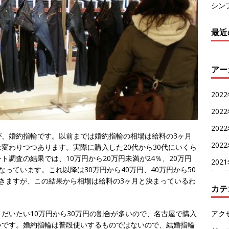
シン
最近
アー
202
202
202
が、婚約指輪です。
以前までは婚約指輪の相場は給料の3ヶ月
202
変わりつつあります。実際に購入した20代から30代にいくら
調査の結果では、10万円から20万円未満が24％、20万円
202
となっています。これ以降は30万円から40万円、40万円から50
と続きますが、この結果から相場は給料の3ヶ月と決まっているわ
カテ
アク
だいたい10万円から30万円の割合が多いので、名古屋で購入
いです。婚約指輪は普段使いするものではないので、結婚指輪