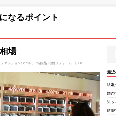
になるポイント
相場
,
ファッション/アパレル/装飾品
,
指輪リフォーム
0
最近
結婚
婚約
知っ
結婚