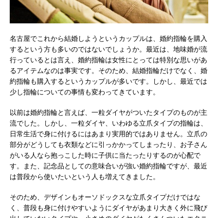
名古屋でこれから結婚しようというカップルは、婚約指輪を購入
するという方も多いのではないでしょうか。
最近は、地味婚が流
行っているとは言え、婚約指輪は女性にとっては特別な思いがあ
るアイテムなのは事実です。そのため、結婚指輪だけでなく、婚
約指輪も購入するというカップルが多いです。しかし、最近では
少し指輪についての事情も変わってきています。
以前は婚約指輪と言えば、一粒ダイヤがついたタイプのものが主
流でした。しかし、一粒ダイヤ、いわゆる立爪タイプの指輪は、
日常生活で身に付けるにはあまり実用的ではありません。立爪の
部分がどうしても衣類などに引っかかってしまったり、お子さん
がいる人なら抱っこした時に子供に当たったりするのが心配で
す。また、記念品としての意味合いが強い婚約指輪ですが、最近
は普段から使いたいという人も増えてきました。
そのため、デザインもオーソドックスな立爪タイプだけではな
く、普段も身に付けやすいようにダイヤがあまり大きく外に飛び